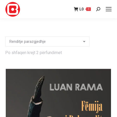
L
0
0
Search:
Po shfaqen krejt 2 përfundimet