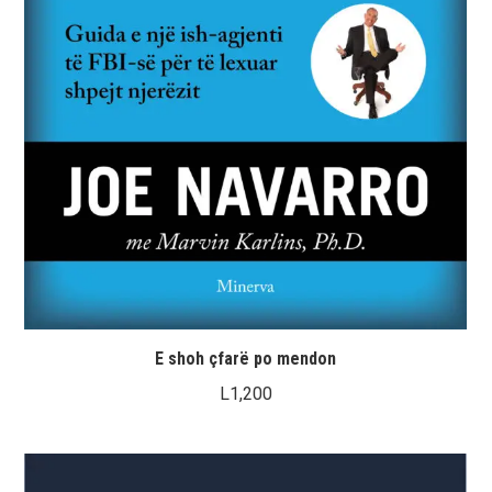
E shoh çfarë po mendon
L
1,200