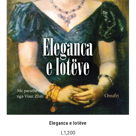
Eleganca e lotëve
L
1,200