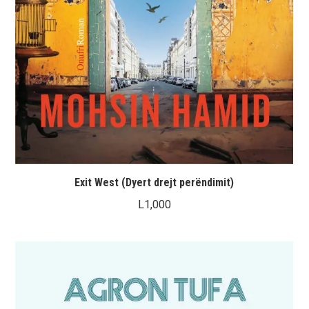
Exit West (Dyert drejt perëndimit)
L
1,000