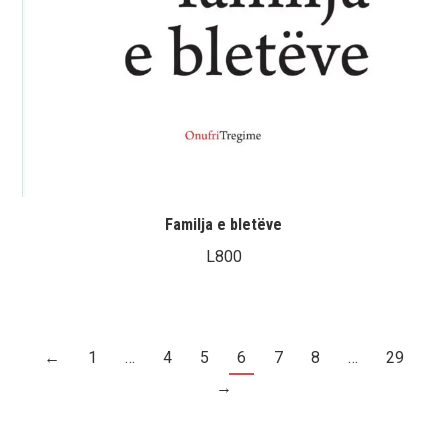
Familja e bletëve
L
800
←
1
…
4
5
6
7
8
…
29
→