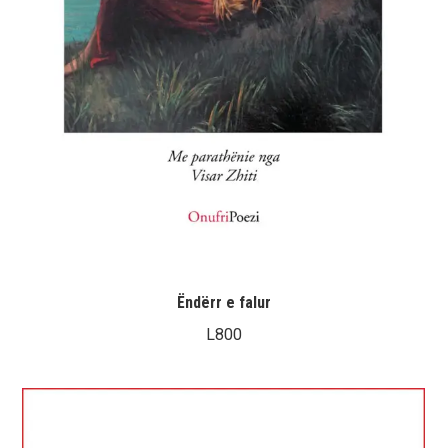
Ëndërr e falur
L
800