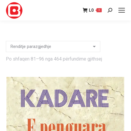
L
0
0
Search:
Po shfaqen 81–96 nga 464 përfundime gjithsej