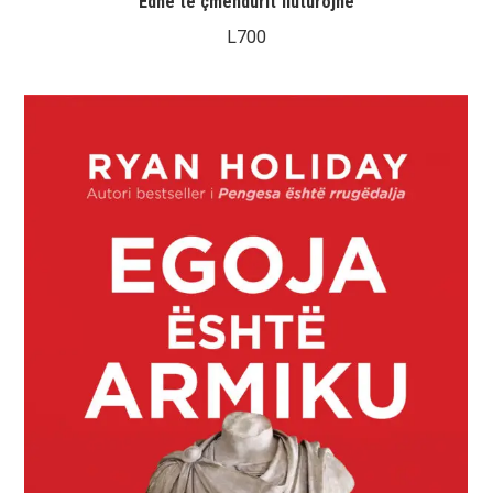
Edhe të çmendurit fluturojnë
L
700