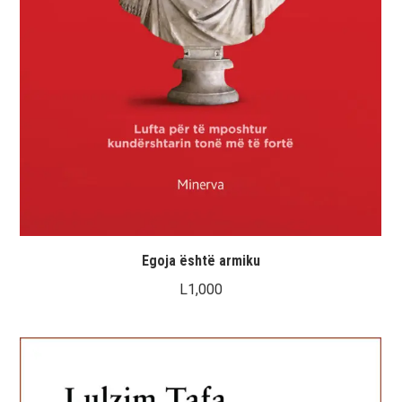
Egoja është armiku
L
1,000