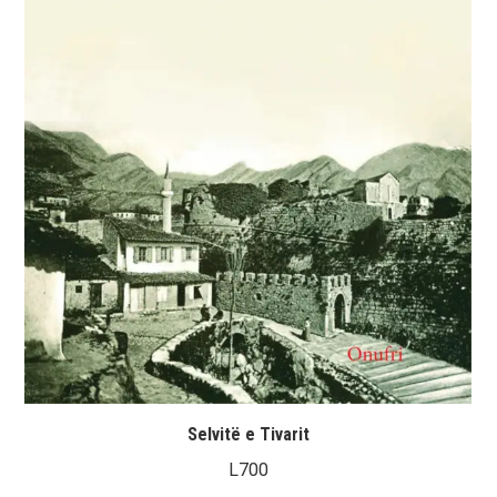
Selvitë e Tivarit
L
700