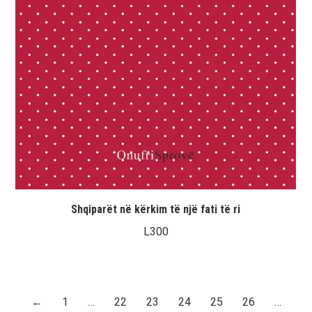
Shqiparët në kërkim të një fati të ri
L
300
←
1
…
22
23
24
25
26
…