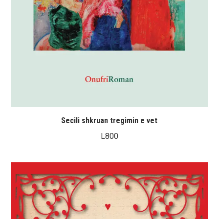
Secili shkruan tregimin e vet
L
800