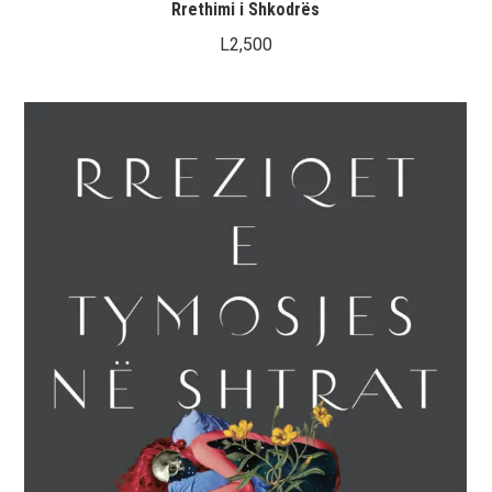
Rrethimi i Shkodrës
L
2,500