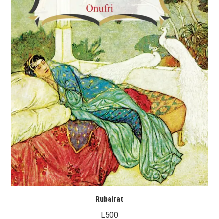
Rubairat
L
500