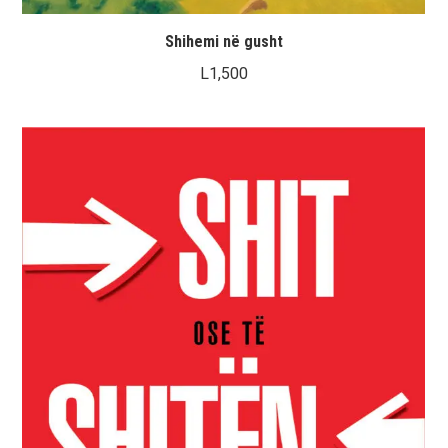
Shihemi në gusht
L
1,500