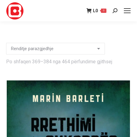
L
0
0
Search:
Po shfaqen 369–384 nga 464 përfundime gjithsej